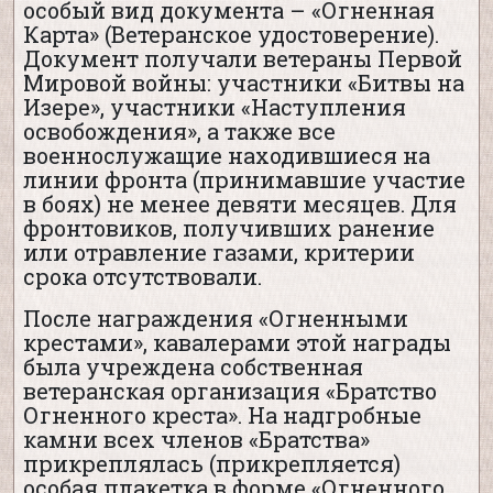
особый вид документа – «Огненная
Карта» (Ветеранское удостоверение).
Документ получали ветераны Первой
Мировой войны: участники «Битвы на
Изере», участники «Наступления
освобождения», а также все
военнослужащие находившиеся на
линии фронта (принимавшие участие
в боях) не менее девяти месяцев. Для
фронтовиков, получивших ранение
или отравление газами, критерии
срока отсутствовали.
После награждения «Огненными
крестами», кавалерами этой награды
была учреждена собственная
ветеранская организация «Братство
Огненного креста». На надгробные
камни всех членов «Братства»
прикреплялась (прикрепляется)
особая плакетка в форме «Огненного