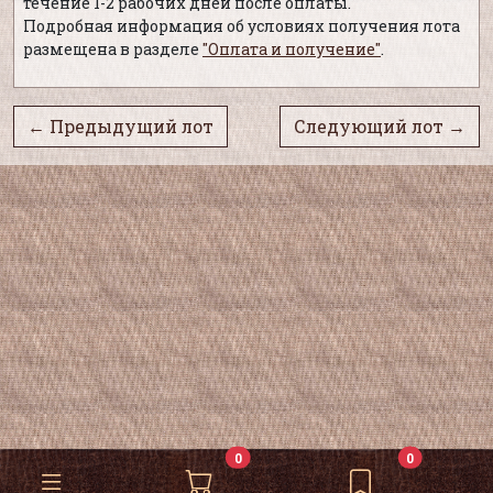
течение 1-2 рабочих дней после оплаты.
Подробная информация об условиях получения лота
размещена в разделе
"Оплата и получение"
.
← Предыдущий лот
Следующий лот →
0
0
0
0