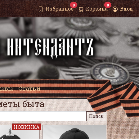
0
0
Избранное
Корзина
Вход
зывы
Статьи
меты быта
НОВИНКА