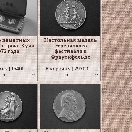
р памятных
Настольная медаль
Острова Кука
стрелкового
973 года
фестиваля в
Фрауэнфельде
ну | 15400
В корзину | 29700
₽
₽