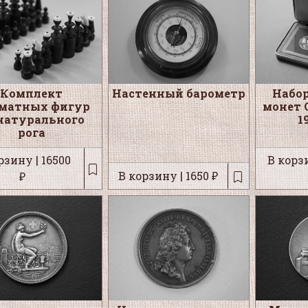
Комплект
Настенный барометр
Набо
матных фигур
монет 
натурального
1
рога
рзину | 16500
В корзи
В корзину | 1650 ₽
₽