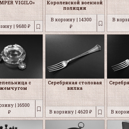
EMPER VIGILO»
Королевской военной
полиции
В корзину | 14300
В корзи
зину | 9680 ₽
₽
епельница с
Серебряная столовая
Серебр
жемчугом
вилка
рзину | 16500
В корзину | 4620 ₽
В корзи
₽