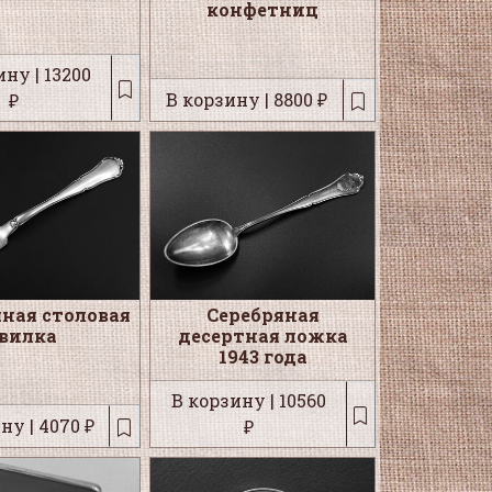
конфетниц
ну | 13200
В корзину | 8800 ₽
₽
яная столовая
Серебряная
вилка
десертная ложка
1943 года
В корзину | 10560
ну | 4070 ₽
₽