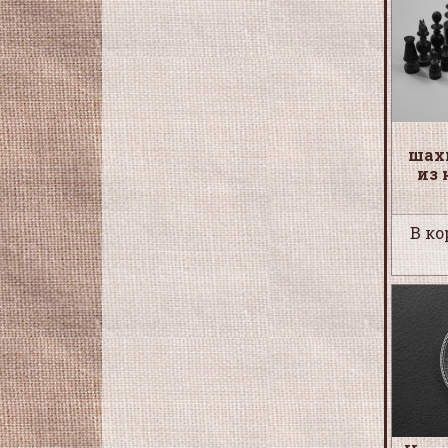
шах
из 
В ко