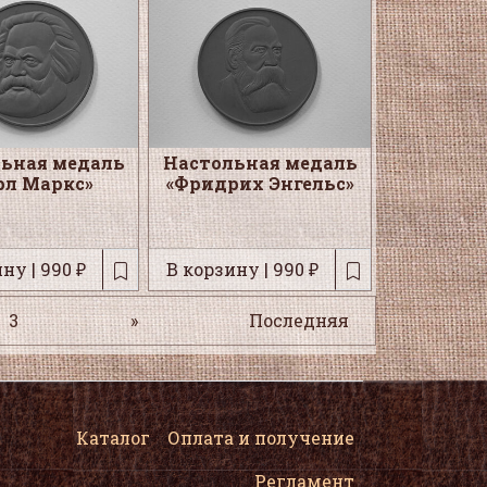
ьная медаль
Настольная медаль
рл Маркс»
«Фридрих Энгельс»
ну | 990 ₽
В корзину | 990 ₽
3
»
Последняя
Каталог
Оплата и получение
Регламент