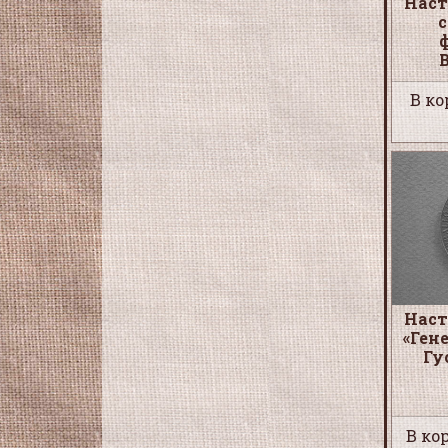
Наст
В ко
Наст
«Ген
Гу
В кор