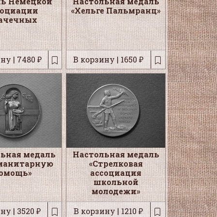
ь Немецкой
Настольная медаль
социации
«Хельге Пальмранц»
ачечных
ну | 7480 ₽
В корзину | 1650 ₽
ьная медаль
Настольная медаль
уманитарную
«Стрелковая
омощь»
ассоциация
школьной
молодежи»
ну | 3520 ₽
В корзину | 1210 ₽