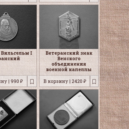
Вильгельм I
Ветеранский знак
ранский
Венского
объединения
военной капеллы
ну | 990 ₽
В корзину | 2420 ₽