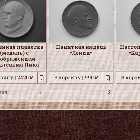
енная плакетка
Памятная медаль
Настол
(медаль) с
«Ленин»
«Ка
зображением
ьгельма Пика
зину | 2420 ₽
В корзину | 990 ₽
В корзи
вая
«
1
2