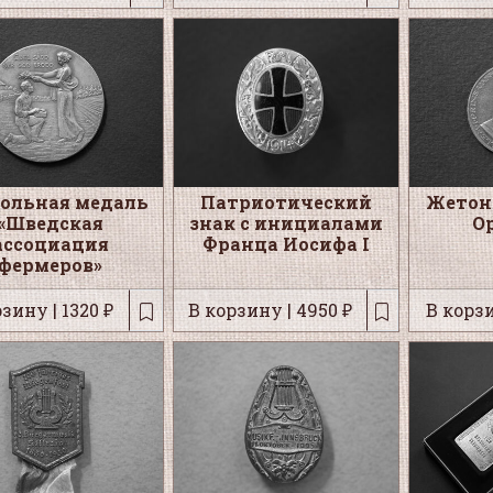
ольная медаль
Патриотический
Жетон 
«Шведская
знак с инициалами
О
ассоциация
Франца Иосифа I
фермеров»
зину | 1320 ₽
В корзину | 4950 ₽
В корзи