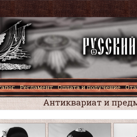
талог
Регламент
Оплата и получение
От
Антиквариат и пред