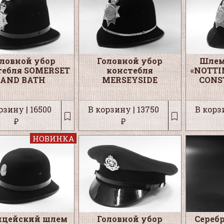
оловной убор
Головной убор
Шлем
тебля SOMERSET
констебля
«NOTT
AND BATH
MERSEYSIDE
CONS
рзину | 16500
В корзину | 13750
В корзи
₽
₽
НОВИНКА
ицейский шлем
Головной убор
Сереб