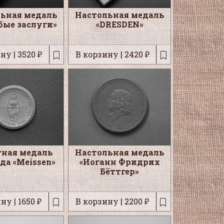
ьная медаль
Настольная медаль
обые заслуги»
«DRESDEN»
ну | 3520 ₽
В корзину | 2420 ₽
ная медаль
Настольная медаль
ода «Meissen»
«Иоганн Фридрих
Бёттгер»
ну | 1650 ₽
В корзину | 2200 ₽