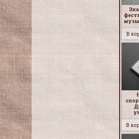
Зна
фест
музы
В кор
спор
Д
у
В кор