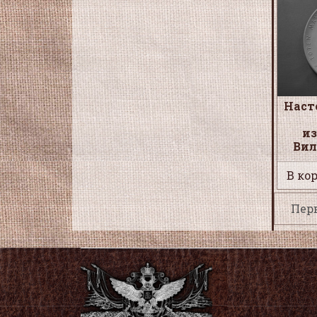
Наст
и
Вил
В кор
Пер