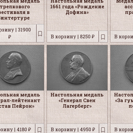
ольная медаль
Настольная медаль
Медал
стрелкового
1661 года «Рождение
ас
фестиваля в
Дофина»
пр
Винтертуре
рзину | 31900
В корзину | 8250 ₽
В корзи
₽
ольная медаль
Настольная медаль
Настол
ерал-лейтенант
«Генерал Свен
«За г
став Пейрон»
Лагерберг»
п
зину | 4180 ₽
В корзину | 4950 ₽
В корзи