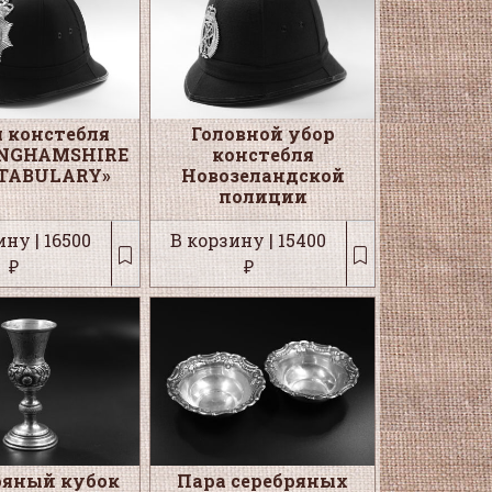
 констебля
Головной убор
INGHAMSHIRE
констебля
TABULARY»
Новозеландской
полиции
ну | 16500
В корзину | 15400
₽
₽
ряный кубок
Пара серебряных