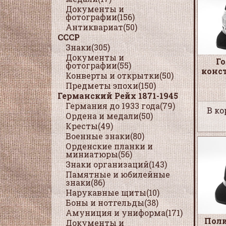
Документы и
фотографии(156)
Антиквариат(50)
СССР
Знаки(305)
Документы и
Г
фотографии(55)
конс
Конверты и открытки(50)
Предметы эпохи(150)
Германский Рейх 1871-1945
Германия до 1933 года(79)
В ко
Ордена и медали(50)
Кресты(49)
Военные знаки(80)
Орденские планки и
миниатюры(56)
Знаки организаций(143)
Памятные и юбилейные
знаки(86)
Нарукавные щиты(10)
Боны и нотгельды(38)
Амуниция и униформа(171)
Пол
Документы и