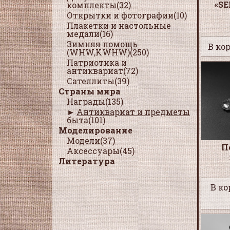
«S
комплекты(32)
Открытки и фотографии(10)
Плакетки и настольные
медали(16)
Зимняя помощь
В кор
(WHW,KWHW)(250)
Патриотика и
антиквариат(72)
Сателлиты(39)
Страны мира
Награды(135)
Антиквариат и предметы
быта(101)
Моделирование
Модели(37)
П
Аксессуары(45)
Литература
В ко