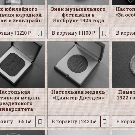
к юбилейного
Знак музыкального
Настол
иваля народной
фестиваля в
«За ос
ки в Зельцрайн
Инсбруке 1925 года
зину | 1210 ₽
В корзину | 1100 ₽
В корзи
Настольная
Настольная медаль
Памят
тивная медаль
«Цвингер Дрезден»
1922 г
резденского
ниверситета
зину | 1650 ₽
В корзину | 2420 ₽
В корзи