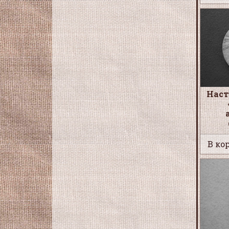
Наст
В кор