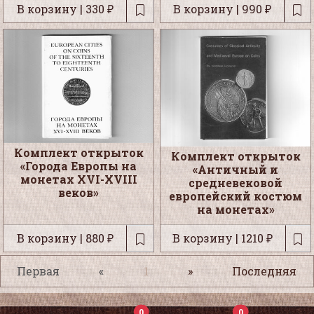
В корзину | 330 ₽
В корзину | 990 ₽
Комплект открыток
Комплект открыток
«Города Европы на
«Античный и
монетах XVI-XVIII
средневековой
веков»
европейский костюм
на монетах»
В корзину | 880 ₽
В корзину | 1210 ₽
Первая
«
1
»
Последняя
0
0
0
0