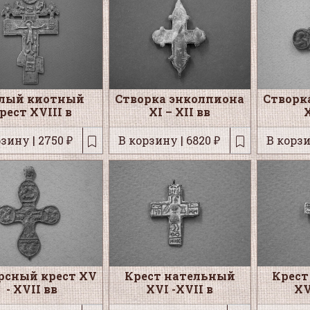
лый киотный
Створка энколпиона
Створк
рест XVIII в
XI – XII вв
X
зину | 2750 ₽
В корзину | 6820 ₽
В корзи
рсный крест XV
Крест нательный
Крест
- XVII вв
XVI -XVII в
XV