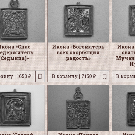
Икона «Спас
Икона «Богоматерь
Икона
седержитель
всех скорбящих
свят
(Седмица)»
радость»
Мучен
И
зину | 1650 ₽
В корзину | 7150 ₽
В корзи
кона "Святой
Икона «Покров
Икон