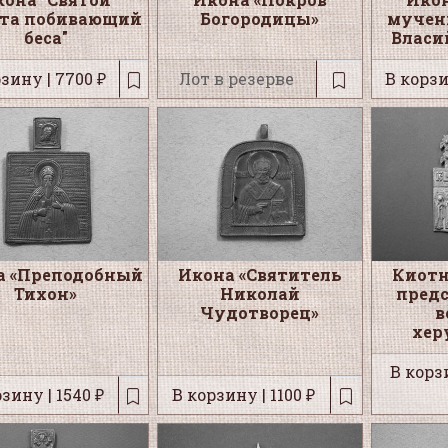
та побивающий
Богородицы»
мучен
беса"
Власи
зину | 7700 ₽
Лот в резерве
В корзи
а «Преподобный
Икона «Святитель
Киотн
Тихон»
Николай
пред
Чудотворец»
в
хер
В корзи
зину | 1540 ₽
В корзину | 1100 ₽