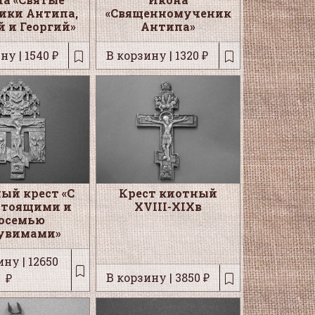
ики Антипа,
«Священномученик
й и Георгий»
Антипа»
ну | 1540 ₽
В корзину | 1320 ₽
ый крест «С
Крест киотный
стоящими и
XVIII-XIXв
осемью
увимами»
ну | 12650
В корзину | 3850 ₽
₽