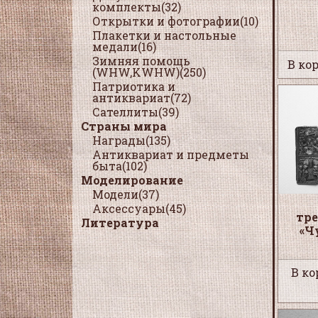
комплекты(32)
Открытки и фотографии(10)
Плакетки и настольные
медали(16)
Зимняя помощь
В кор
(WHW,KWHW)(250)
Патриотика и
антиквариат(72)
Сателлиты(39)
Страны мира
Награды(135)
Антиквариат и предметы
быта(102)
Моделирование
Модели(37)
Аксессуары(45)
тр
Литература
«Ч
В ко