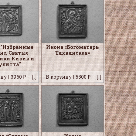
 "Избранные
Икона «Богоматерь
ые. Святые
Тихвинская»
ики Кирик и
улитта"
ну | 3960 ₽
В корзину | 5500 ₽
а «Святые
Икона