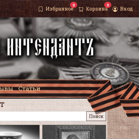
0
0
Избранное
Корзина
Вход
зывы
Статьи
т