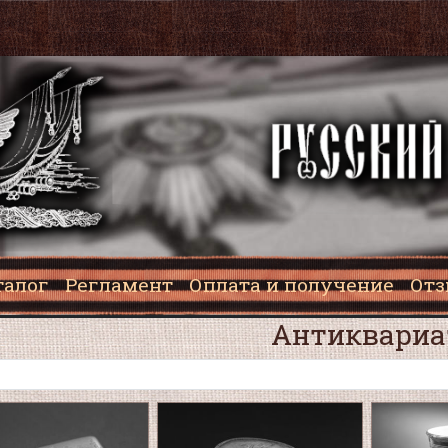
талог
Регламент
Оплата и получение
От
Антиквариа