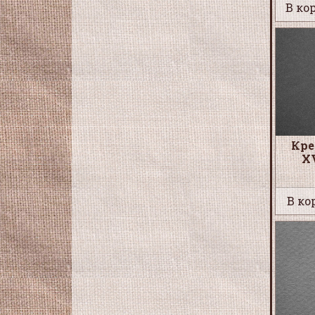
В кор
Кре
XV
В ко