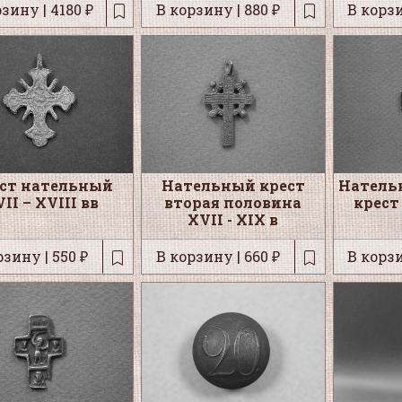
зину | 4180 ₽
В корзину | 880 ₽
В корзи
ст нательный
Нательный крест
Натель
II – XVIII вв
вторая половина
крест
XVII - XIX в
рзину | 550 ₽
В корзину | 660 ₽
В корзи