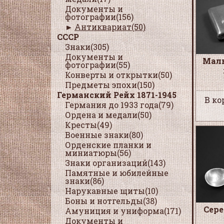
Документы и
фотографии(156)
Антиквариат(50)
СССР
Знаки(305)
Документы и
Мал
фотографии(55)
Конверты и открытки(50)
Предметы эпохи(150)
Германский Рейх 1871-1945
В ко
Германия до 1933 года(79)
Ордена и медали(50)
Кресты(49)
Военные знаки(80)
Орденские планки и
миниатюры(56)
Знаки организаций(143)
Памятные и юбилейные
знаки(86)
Нарукавные щиты(10)
Боны и нотгельды(38)
Сер
Амуниция и униформа(171)
Документы и