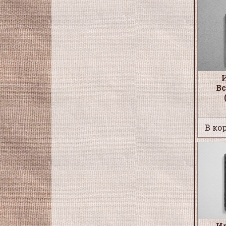
В
В кор
И