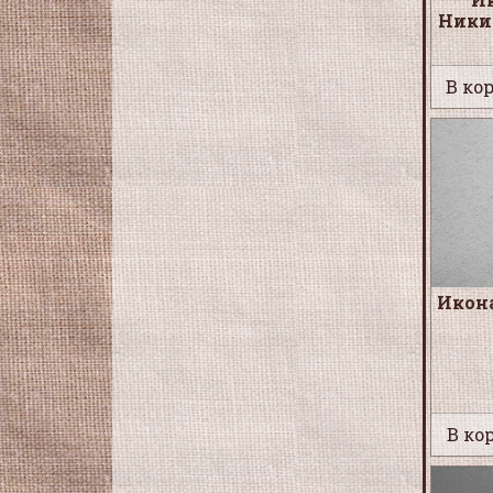
Ники
В кор
Икон
В кор