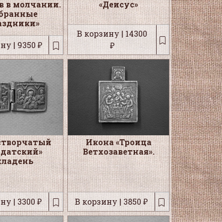
в в молчании.
«Деисус»
бранные
аздники»
В корзину | 14300
ну | 9350 ₽
₽
створчатый
Икона «Троица
лдатский»
Ветхозаветная».
кладень
ну | 3300 ₽
В корзину | 3850 ₽