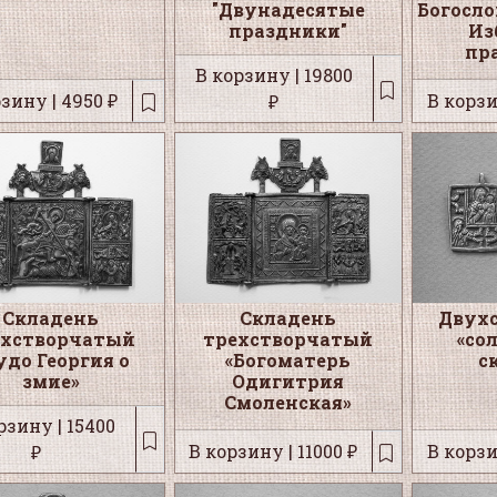
"Двунадесятые
Богосло
праздники"
Из
пр
В корзину | 19800
зину | 4950 ₽
В корзи
₽
Складень
Складень
Двух
ехстворчатый
трехстворчатый
«со
удо Георгия о
«Богоматерь
с
змие»
Одигитрия
Смоленская»
рзину | 15400
В корзину | 11000 ₽
В корзи
₽