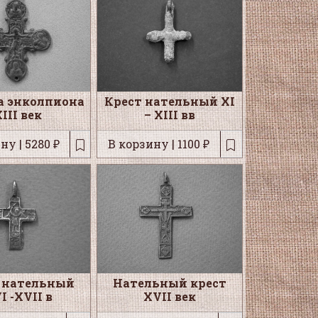
а энколпиона
Крест нательный XI
III век
– XIII вв
ну | 5280 ₽
В корзину | 1100 ₽
 нательный
Нательный крест
I -XVII в
XVII век