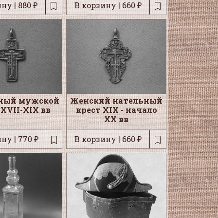
ну | 880 ₽
В корзину | 660 ₽
ный мужской
Женский нательный
 XVII-XIX вв
крест XIX - начало
XX вв
ну | 770 ₽
В корзину | 660 ₽