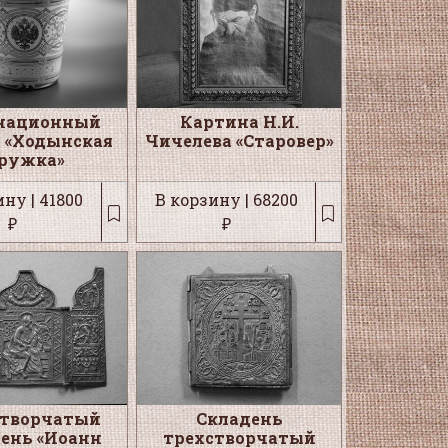
национный
Картина Н.И.
 «Ходынская
Чичелева «Старовер»
ружка»
ну | 41800
В корзину | 68200
₽
₽
створчатый
Складень
ень «Иоанн
трехстворчатый