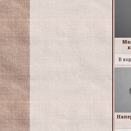
Ма
к
В кор
Напе