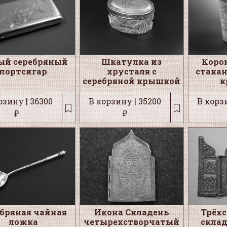
ый серебряный
Шкатулка из
Коро
портсигар
хрусталя с
стакан
серебряной крышкой
к
рзину | 36300
В корзину | 35200
В корзи
₽
₽
ебряная чайная
Икона Складень
Трёх
ложка
четырехстворчатый
склад