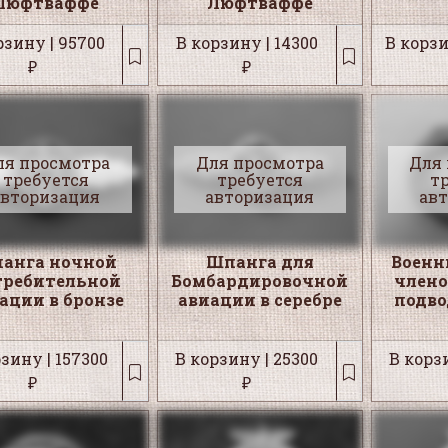
Люфтваффе
Люфтваффе
рзину | 95700
В корзину | 14300
В корзи
₽
₽
ля просмотра
Для просмотра
Для
требуется
требуется
т
авторизация
авторизация
ав
анга ночной
Шпанга для
Военн
требительной
Бомбардировочной
члено
ации в бронзе
авиации в серебре
подво
зину | 157300
В корзину | 25300
В корзи
₽
₽