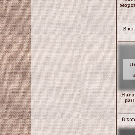
морс
В ко
Д
Нагр
ран
В кор