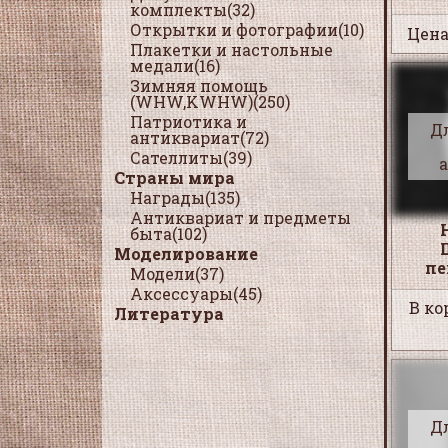
комплекты(32)
Открытки и фотографии(10)
Цена
Плакетки и настольные
медали(16)
Зимняя помощь
(WHW,KWHW)(250)
Патриотика и
Д
антиквариат(72)
Сателлиты(39)
Страны мира
Награды(135)
Антиквариат и предметы
быта(102)
Моделирование
пе
Модели(37)
Аксессуары(45)
В ко
Литература
Д