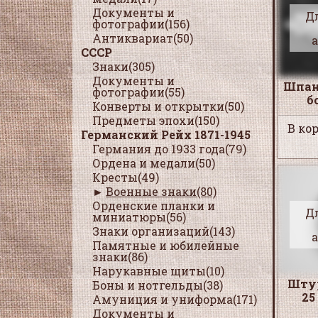
Документы и
Д
фотографии(156)
Антиквариат(50)
СССР
Знаки(305)
Документы и
Шпан
фотографии(55)
б
Конверты и открытки(50)
Предметы эпохи(150)
В кор
Германский Рейх 1871-1945
Германия до 1933 года(79)
Ордена и медали(50)
Кресты(49)
Военные знаки(80)
Орденские планки и
Д
миниатюры(56)
Знаки организаций(143)
Памятные и юбилейные
знаки(86)
Нарукавные щиты(10)
Штур
Боны и нотгельды(38)
25
Амуниция и униформа(171)
Документы и