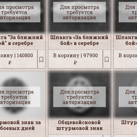
ля просмотра
Для просмотра
Для
требуется
требуется
т
авторизация
авторизация
ав
га "За ближний
Шпанга «За ближний
Шпанга
ой" в серебре
бой» в серебре
бой»
зину | 140800
В корзину | 97900
В корзи
₽
₽
ля просмотра
Для просмотра
Для
требуется
требуется
т
авторизация
авторизация
ав
мовой знак за
Общевойсковой
Штур
 боевых дней
штурмовой знак