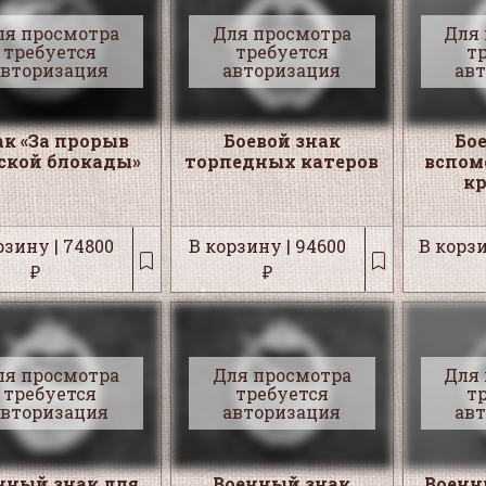
ля просмотра
Для просмотра
Для
требуется
требуется
т
авторизация
авторизация
ав
ак «За прорыв
Боевой знак
Бо
ской блокады»
торпедных катеров
вспом
кр
рзину | 74800
В корзину | 94600
В корзи
₽
₽
ля просмотра
Для просмотра
Для
требуется
требуется
т
авторизация
авторизация
ав
нный знак для
Военный знак
Военн