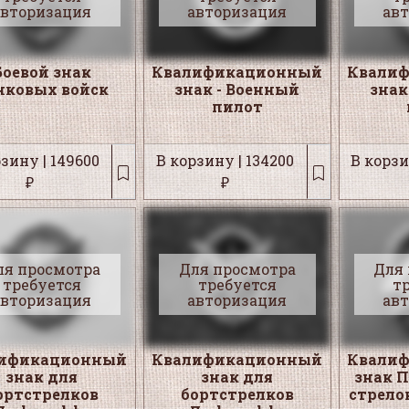
авторизация
авторизация
ав
Боевой знак
Квалификационный
Квали
нковых войск
знак - Военный
знак
пилот
зину | 149600
В корзину | 134200
В корзи
₽
₽
ля просмотра
Для просмотра
Для
требуется
требуется
т
авторизация
авторизация
ав
ификационный
Квалификационный
Квали
знак для
знак для
знак 
ортстрелков
бортстрелков
стрело