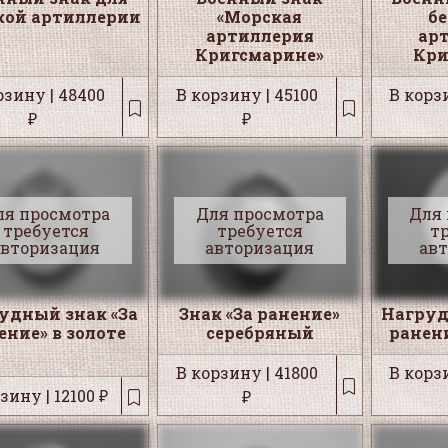
кой артиллерии
«Морская
б
артиллерия
ар
Кригсмарине»
Кри
рзину | 48400
В корзину | 45100
В корзи
₽
₽
ля просмотра
Для просмотра
Для
требуется
требуется
т
авторизация
авторизация
ав
удный знак «За
Знак «За ранение»
Нагруд
ение» в золоте
серебряный
ранени
В корзину | 41800
В корзи
зину | 12100 ₽
₽