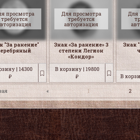
ля просмотра
Для просмотра
Для
требуется
требуется
т
авторизация
авторизация
ав
к "За ранение"
Знак «За ранение» 3
Знак 
серебряный
степени Легион
«Кондор»
рзину | 14300
В корзину | 19800
В корзи
₽
₽
вая
«
1
2