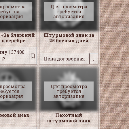
 просмотра
Для просмотра
ребуется
требуется
торизация
авторизация
 «За ближний
Штурмовой знак за
 в серебре
25 боевых дней
ну | 37400
Цена договорная
₽
 просмотра
Для просмотра
ребуется
требуется
торизация
авторизация
мовой знак
Пехотный
штурмовой знак