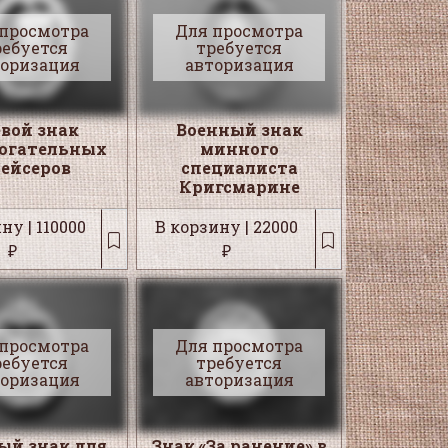
 просмотра
Для просмотра
ребуется
требуется
торизация
авторизация
евой знак
Военный знак
огательных
минного
ейсеров
специалиста
Кригсмарине
ну | 110000
В корзину | 22000
₽
₽
 просмотра
Для просмотра
ребуется
требуется
торизация
авторизация
ый знак для
Знак «За ранение» в