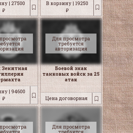
ну | 27500
В корзину | 19250
₽
₽
 просмотра
Для просмотра
ребуется
требуется
торизация
авторизация
 Зенитная
Боевой знак
тиллерия
танковых войск за 25
ермахта
атак
ну | 94600
Цена договорная
₽
 просмотра
Для просмотра
ребуется
требуется