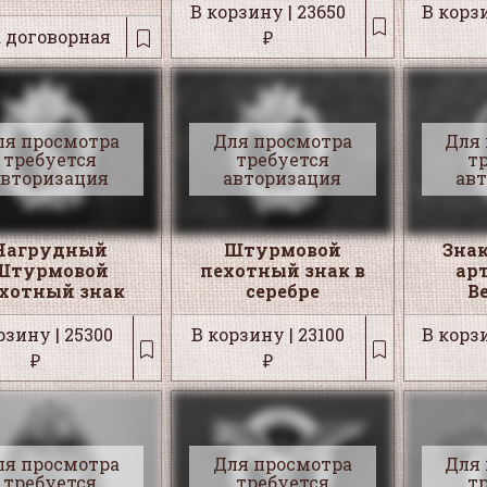
В корзину | 23650
В корзи
 договорная
₽
ля просмотра
Для просмотра
Для
требуется
требуется
т
авторизация
авторизация
ав
Нагрудный
Штурмовой
Знак
Штурмовой
пехотный знак в
ар
хотный знак
серебре
В
рзину | 25300
В корзину | 23100
В корзи
₽
₽
ля просмотра
Для просмотра
Для
требуется
требуется
т