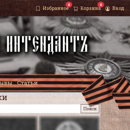
0
0
Избранное
Корзина
Вход
зывы
Статьи
ки