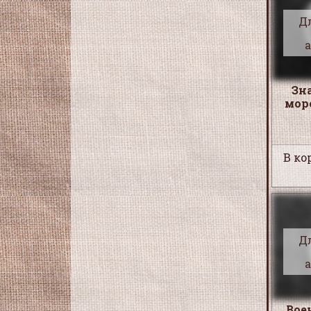
Д
Зн
мор
В ко
Д
Вое