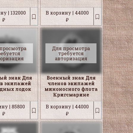
ну | 132000
В корзину | 44000
₽
₽
 просмотра
Для просмотра
ребуется
требуется
торизация
авторизация
ый знак Для
Военный знак Для
в экипажей
членов экипажей
дных лодок
миноносного флота
Кригсмарине
ну | 85800
В корзину | 44000
₽
₽