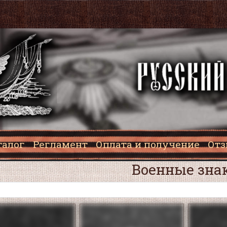
талог
Регламент
Оплата и получение
От
Военные зна