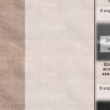
В ко
Д
Шп
ис
ави
В кор