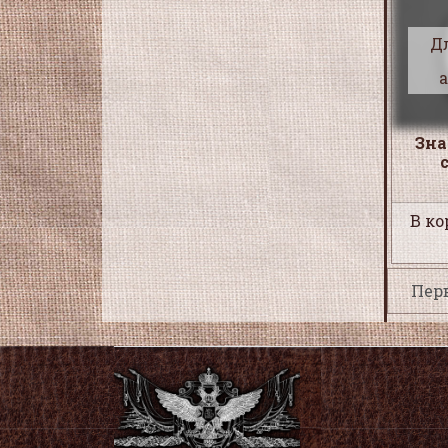
Д
Зна
В ко
Пер