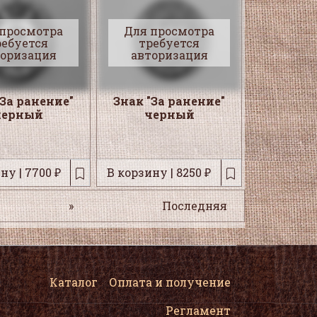
 просмотра
Для просмотра
ребуется
требуется
торизация
авторизация
"За ранение"
Знак "За ранение"
черный
черный
ну | 7700 ₽
В корзину | 8250 ₽
»
Последняя
Каталог
Оплата и получение
Регламент