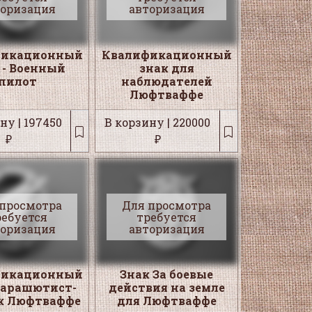
торизация
авторизация
фикационный
Квалификационный
 - Военный
знак для
пилот
наблюдателей
Люфтваффе
ну | 197450
В корзину | 220000
₽
₽
 просмотра
Для просмотра
ребуется
требуется
торизация
авторизация
фикационный
Знак За боевые
Парашютист-
действия на земле
к Люфтваффе
для Люфтваффе