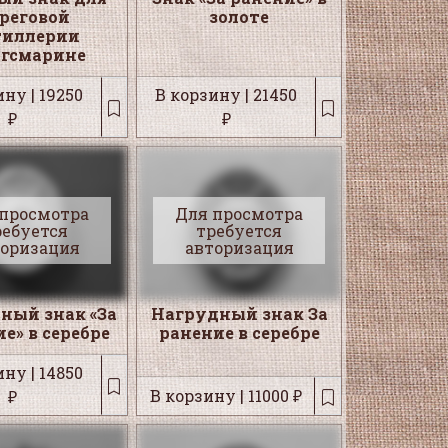
ереговой
золоте
тиллерии
гсмарине
ну | 19250
В корзину | 21450
₽
₽
 просмотра
Для просмотра
ребуется
требуется
торизация
авторизация
ный знак «За
Нагрудный знак За
е» в серебре
ранение в серебре
ну | 14850
В корзину | 11000 ₽
₽