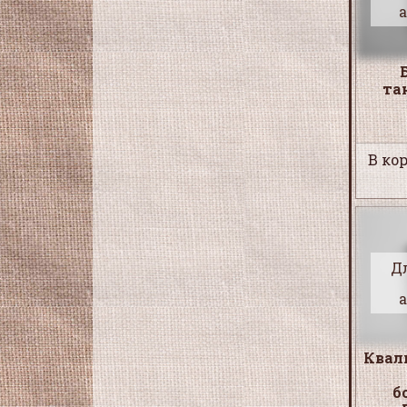
та
В кор
Д
Квал
б