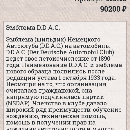
90200 ₽
Эмблема D.D.A.C.
Эмблема (шильдик) Немецкого
Автоклуба (D.D.A.C.) на автомобиль.
D.D.A.C. (Der Deutsche Automobil Club)
ведет свое летоисчисление от 1890
года. Наименование D.D.A.C. и эмблема
нового образца появились после
редакции устава 1 октября 1933 года.
Несмотря на то, что организация
считалась гражданской, она
напрямую подчинялась партии
(NSDAP). Членство в клубе давало
широкий ряд преимуществ: обучение
вождению, техническая помощь,
помощь в получении прав на
вождение автотранспорта и многое