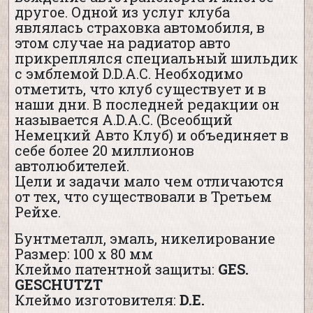
другое. Одной из услуг клуба
являлась страховка автомобиля, в
этом случае на радиатор авто
прикреплялся специальный шильдик
с эмблемой D.D.A.C. Необходимо
отметить, что клуб существует и в
наши дни. В последней редакции он
называется A.D.A.C. (Всеобщий
Немецкий Авто Клуб) и объединяет в
себе более 20 миллионов
автолюбителей.
Цели и задачи мало чем отличаются
от тех, что существовали в Третьем
Рейхе.
Бунтметалл, эмаль, никелирование
Размер: 100 х 80 мм
Клеймо патентной защиты:
GES.
GESCHUTZT
Клеймо изготовителя:
D.E.