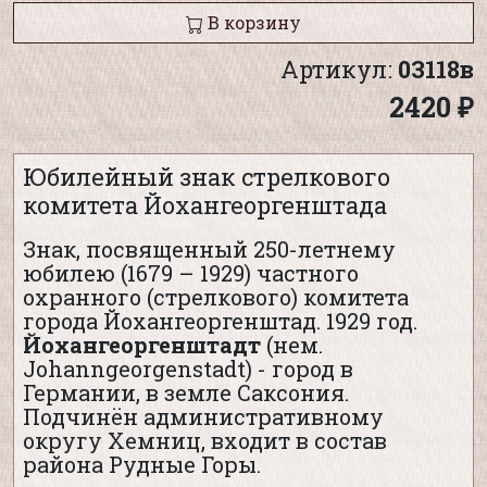
В корзину
Артикул:
03118в
2420 ₽
Юбилейный знак стрелкового
комитета Йохангеоргенштада
Знак, посвященный 250-летнему
юбилею (1679 – 1929) частного
охранного (стрелкового) комитета
города Йохангеоргенштад. 1929 год.
Йохангеоргенштадт
(нем.
Johanngeorgenstadt) - город в
Германии, в земле Саксония.
Подчинён административному
округу Хемниц, входит в состав
района Рудные Горы.